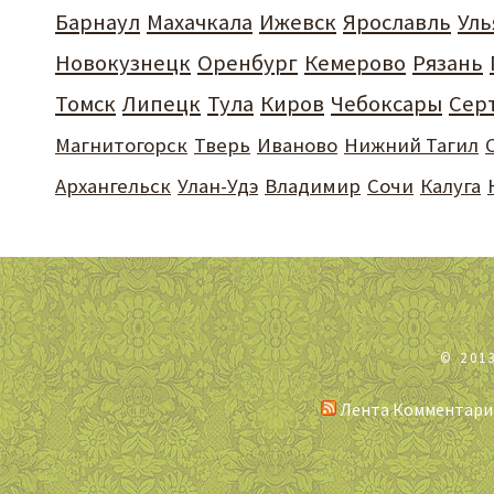
Барнаул
Махачкала
Ижевск
Ярославль
Уль
Новокузнецк
Оренбург
Кемерово
Рязань
Томск
Липецк
Тула
Киров
Чебоксары
Сер
Магнитогорск
Тверь
Иваново
Нижний Тагил
Архангельск
Улан-Удэ
Владимир
Сочи
Калуга
© 201
Лента Комментари