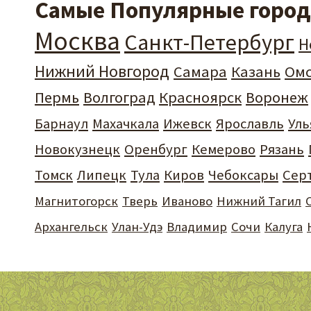
Самые Популярные города
Москва
Санкт-Петербург
Н
Нижний Новгород
Самара
Казань
Ом
Пермь
Волгоград
Красноярск
Воронеж
Барнаул
Махачкала
Ижевск
Ярославль
Уль
Новокузнецк
Оренбург
Кемерово
Рязань
Томск
Липецк
Тула
Киров
Чебоксары
Сер
Магнитогорск
Тверь
Иваново
Нижний Тагил
Архангельск
Улан-Удэ
Владимир
Сочи
Калуга