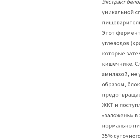
Экстракт белой
уникальной с
пищеваритель
Этот фермент
углеводов (кр
которые зате
кишечнике. С
амилазой, не
образом, бло
предотвращае
ЖКТ и поступ
«заложены» в 
нормально пи
35% суточног