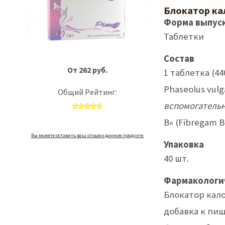
Блокатор ка
Форма выпус
Таблетки
Состав
От 262 руб.
1 таблетка (4
Phaseolus vulga
Общий Рейтинг:
вспомогатель
B» (Fibregam B)
Вы можете оставить ваш отзыв о данном продукте.
Упаковка
40 шт.
Фармакологи
Блокатор кало
добавка к пи