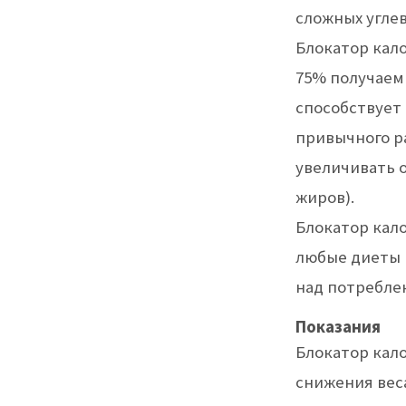
сложных угле
Блокатор кало
75% получаемы
способствует
привычного ра
увеличивать 
жиров).
Блокатор кало
любые диеты 
над потребле
Показания
Блокатор кал
снижения вес