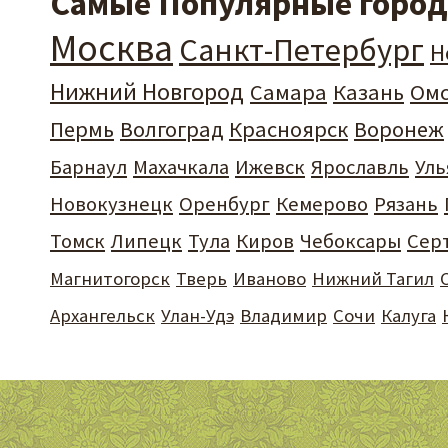
Самые Популярные города
Москва
Санкт-Петербург
Н
Нижний Новгород
Самара
Казань
Ом
Пермь
Волгоград
Красноярск
Воронеж
Барнаул
Махачкала
Ижевск
Ярославль
Уль
Новокузнецк
Оренбург
Кемерово
Рязань
Томск
Липецк
Тула
Киров
Чебоксары
Сер
Магнитогорск
Тверь
Иваново
Нижний Тагил
Архангельск
Улан-Удэ
Владимир
Сочи
Калуга