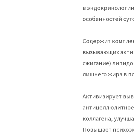
в эндокринологии
особенностей суто
Содержит компле
вызывающих акти
сжигание) липид
лишнего жира в п
Активизирует выв
антицеллюлитное 
коллагена, улучша
Повышает психоэм