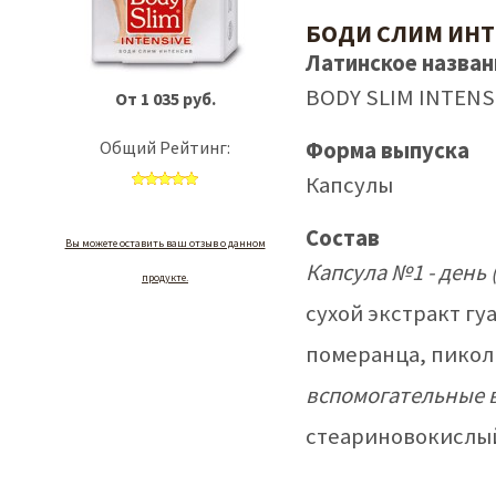
БОДИ СЛИМ ИН
Латинское назван
BODY SLIM INTENS
От 1 035 руб.
Общий Рейтинг:
Форма выпуска
Капсулы
Состав
Вы можете оставить ваш отзыв о данном
Капсула №1 - день 
продукте.
сухой экстракт гу
померанца, пикол
вспомогательные 
стеариновокислый