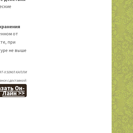
еские
хранения
енном от
те, при
уре не выше
ЭТ-Х 50МЛ КАПЛИ
нск с доставкой:
зать Он-
Лайн >>