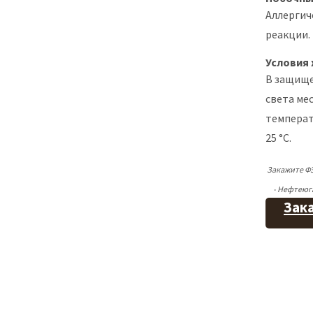
Аллергич
реакции.
Условия 
В защищ
света мес
температ
25 °C.
Закажите Ф
- Нефтеюга
Зака