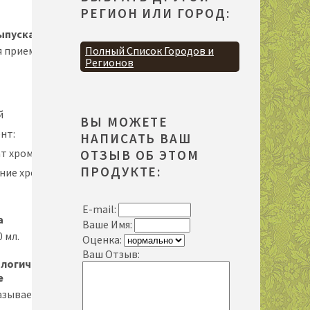
РЕГИОН ИЛИ ГОРОД:
ыпуска
я приема
Полный Список Городов и
Регионов
й
ВЫ МОЖЕТЕ
нт:
НАПИСАТЬ ВАШ
т хрома
ОТЗЫВ ОБ ЭТОМ
ПРОДУКТЕ:
ние хрома
E-mail:
а
Ваше Имя:
 мл.
Оценка:
Ваш Отзыв:
логическое
е
азывает