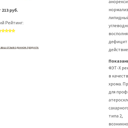
анорекси
нормали
 213 руб.
липидный
й Рейтинг:
углеводн
восполн
дефицит
 ваш отзыв о данном продукте.
действие
Показан
ФЭТ-Х ре
в качест
хрома. П
для проф
атероскл
сахарног
типа 2,
возникн