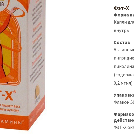
Фэт-Х
Форма в
Капли дл
внутрь
Состав
Активны
ингридие
пиколина
(содержа
0,2 мгмл).
Упаковк
Флакон 50
Фармако
действи
ФЭТ-Х ок