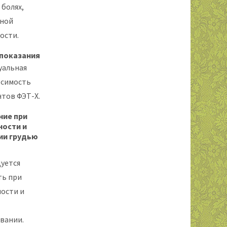
 болях,
ной
ости.
показания
уальная
осимость
тов ФЭТ-Х.
ние при
ности и
ии грудью
уется
ть при
ости и
вании.