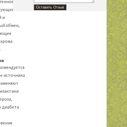
генное,
зующее
 и
ый обмен,
яющее
 хрома
.
ия
комендуется
ве источника
рименяют
илактики
ероза,
о диабета
овения