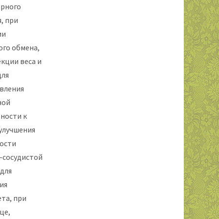
арного
, при
ии
ого обмена,
екции веса и
для
вления
ной
ности к
 улучшения
ости
-сосудистой
 для
ия
та, при
це,