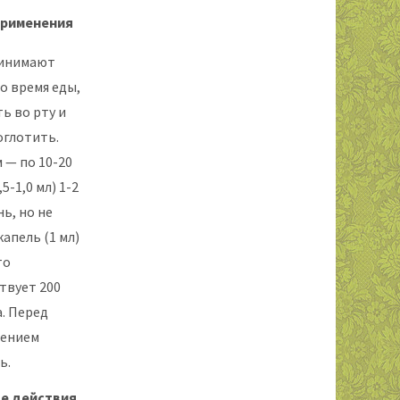
применения
ринимают
о время еды,
ь во рту и
оглотить.
 — по 10-20
5-1,0 мл) 1-2
нь, но не
капель (1 мл)
то
твует 200
а. Перед
лением
ь.
е действия