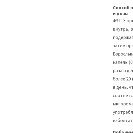
Способ 
и дозы
ФЭТ-Х п
внутрь, в
подержат
затем пр
Взрослым
капель (0,
раза в де
более 20 
в день, ч
соответс
мкг хром
употреб
взболтат
Побочны