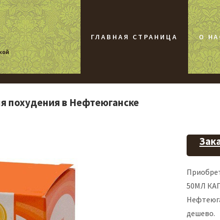
ГЛАВНАЯ СТРАНИЦА
О НА
кой
ля похудения в Нефтеюганске
Зака
Приобре
50МЛ КА
Нефтеюг
дешево.