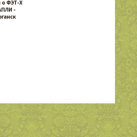
 о ФЭТ-Х
АПЛИ -
ганск