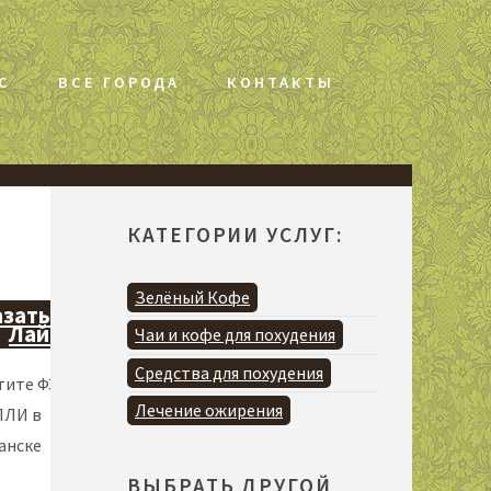
С
ВСЕ ГОРОДА
КОНТАКТЫ
КАТЕГОРИИ УСЛУГ:
Зелёный Кофе
зать Он-
Лайн >>
Чаи и кофе для похудения
Средства для похудения
тите ФЭТ-Х
Лечение ожирения
ПЛИ в
анске
ВЫБРАТЬ ДРУГОЙ