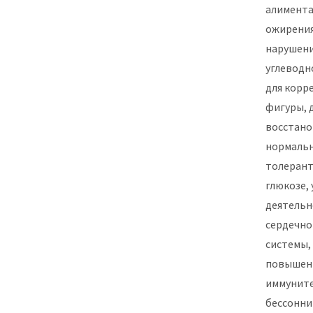
алимент
ожирения
нарушен
углеводн
для корр
фигуры, 
восстано
нормаль
толерант
глюкозе,
деятельн
сердечно
системы,
повышен
иммуните
бессонни