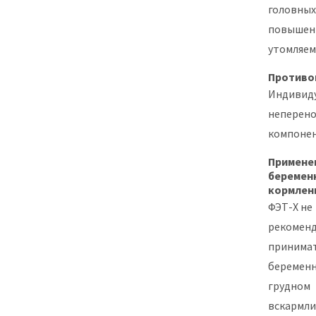
головных
повышен
утомляем
Противо
Индивид
неперен
компонен
Примене
беремен
кормлен
ФЭТ-Х не
рекоменд
принима
беременн
грудном
вскармли