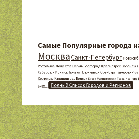
Самые Популярные города на
Москва
Санкт-Петербург
Новосиб
Ростов-на-Дону
Уфа
Пермь
Волгоград
Красноярск
Воронеж
Хабаровск
Иркутск
Тюмень
Новокузнецк
Оренбург
Кемерово
Ряза
Сертолово
Калининград
Брянск
Курск
Магнитогорск
Тверь
Иваново
Полный Список Городов и Регионов
Курган