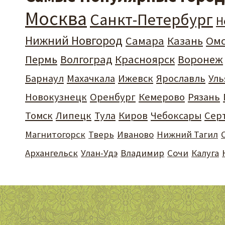
Москва
Санкт-Петербург
Н
Нижний Новгород
Самара
Казань
Ом
Пермь
Волгоград
Красноярск
Воронеж
Барнаул
Махачкала
Ижевск
Ярославль
Уль
Новокузнецк
Оренбург
Кемерово
Рязань
Томск
Липецк
Тула
Киров
Чебоксары
Сер
Магнитогорск
Тверь
Иваново
Нижний Тагил
Архангельск
Улан-Удэ
Владимир
Сочи
Калуга