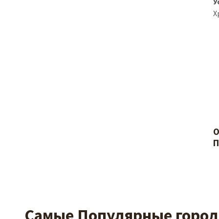
У
Х
О
П
Самые Популярные города