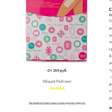
C
О
П
д
ц
п
с
В
а
т
От 259 руб.
-
Общий Рейтинг:
д
ч
р
Вы можете оставить ваш отзыв о данном продукте.
Ф