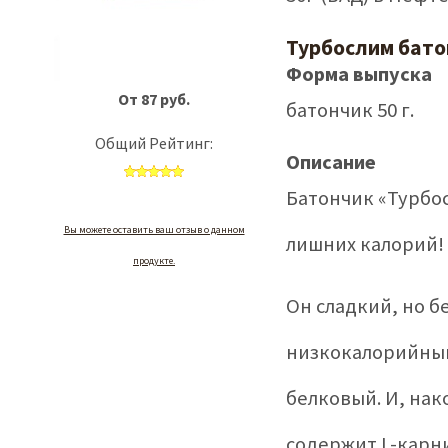
Турбослим бато
Форма выпуска
От 87 руб.
батончик 50 г.
Общий Рейтинг:
Описание
Батончик «Турбос
Вы можете оставить ваш отзыв о данном
лишних калорий!
продукте.
Он сладкий, но бе
низкокалорийный
белковый. И, на
содержит L-карн