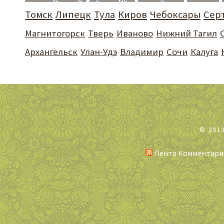
Томск
Липецк
Тула
Киров
Чебоксары
Сер
Магнитогорск
Тверь
Иваново
Нижний Тагил
Архангельск
Улан-Удэ
Владимир
Сочи
Калуга
© 201
Лента Комментари