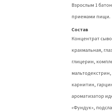
Взрослым 1 бато
приемами пищи.
Состав
Концентрат сывор
крахмальная, гл
глицерин, компл
мальтодекстрин, 
карнитин, гарцин
ароматизатор ид
«Фундук», подсла