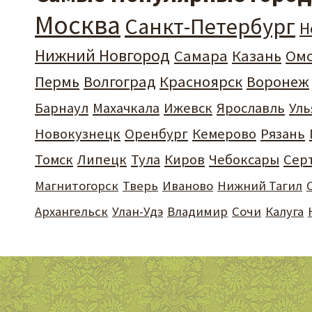
Москва
Санкт-Петербург
Н
Нижний Новгород
Самара
Казань
Ом
Пермь
Волгоград
Красноярск
Воронеж
Барнаул
Махачкала
Ижевск
Ярославль
Уль
Новокузнецк
Оренбург
Кемерово
Рязань
Томск
Липецк
Тула
Киров
Чебоксары
Сер
Магнитогорск
Тверь
Иваново
Нижний Тагил
Архангельск
Улан-Удэ
Владимир
Сочи
Калуга